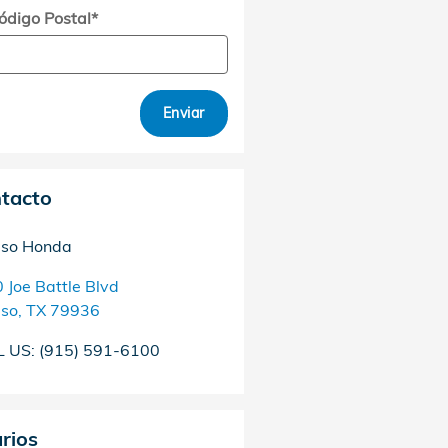
ódigo Postal
*
Enviar
tacto
aso Honda
 Joe Battle Blvd
aso
,
TX
79936
L US
:
(915) 591-6100
rios