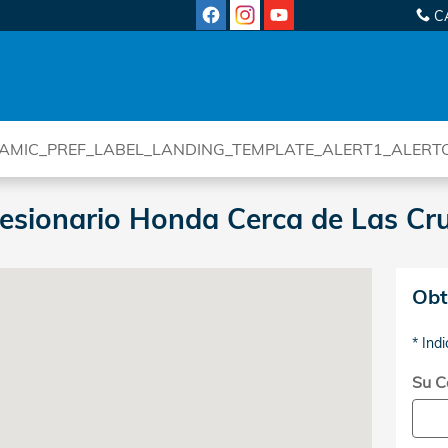
C
AMIC_PREF_LABEL_LANDING_TEMPLATE_ALERT1_ALERT
cesionario Honda Cerca de Las Cr
vd El Paso, TX 79936
Obt
* Ind
Su C