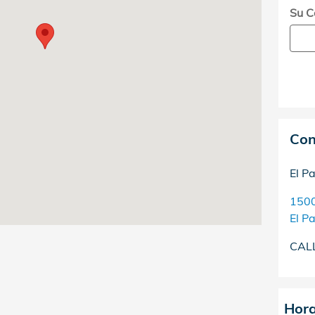
Su C
Con
El P
1500
El P
CAL
Hora