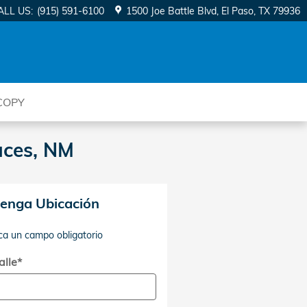
ALL US
:
(915) 591-6100
1500 Joe Battle Blvd
El Paso
,
TX
79936
COPY
uces, NM
enga Ubicación
ica un campo obligatorio
alle
*