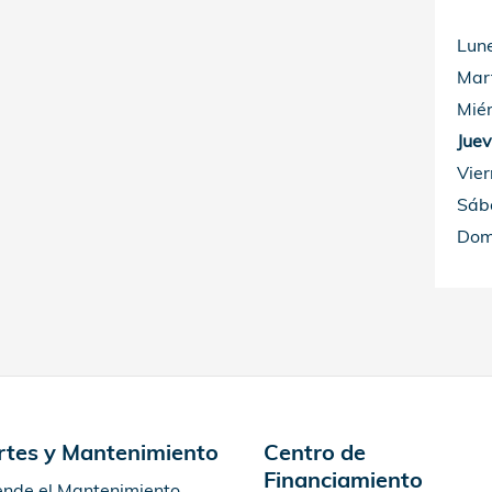
Lun
Mar
Miér
Jue
Vier
Sáb
Dom
rtes y Mantenimiento
Centro de
Financiamiento
nde el Mantenimiento