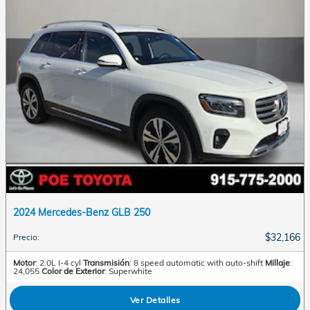
2024 Mercedes-Benz GLB 250
$32,166
Precio
:
Motor
: 2.0L I-4 cyl
Transmisión
: 8 speed automatic with auto-shift
Millaje
:
24,055
Color de Exterior
: Superwhite
Ver Detalles