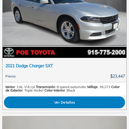
2021 Dodge Charger SXT
$23,447
Precio
:
Motor
: 3.6L V-6 cyl
Transmisión
: 8 speed automatic
Millaje
: 39,271
Color
de Exterior
: Triple Nickel
Color Interior
: Black
Ver Detalles